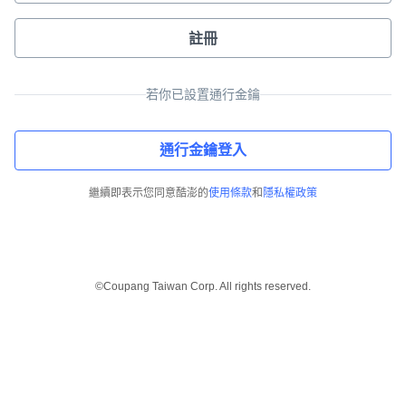
註冊
若你已設置通行金鑰
通行金鑰登入
繼續即表示您同意酷澎的
使用條款
和
隱私權政策
©Coupang Taiwan Corp. All rights reserved.