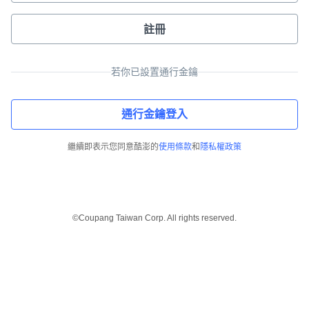
註冊
若你已設置通行金鑰
通行金鑰登入
繼續即表示您同意酷澎的
使用條款
和
隱私權政策
©Coupang Taiwan Corp. All rights reserved.