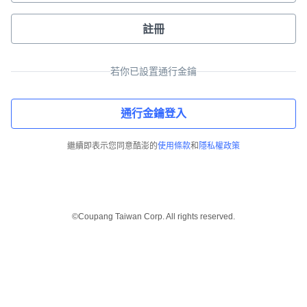
註冊
若你已設置通行金鑰
通行金鑰登入
繼續即表示您同意酷澎的
使用條款
和
隱私權政策
©Coupang Taiwan Corp. All rights reserved.