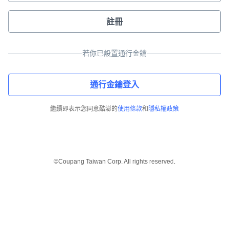
註冊
若你已設置通行金鑰
通行金鑰登入
繼續即表示您同意酷澎的
使用條款
和
隱私權政策
©Coupang Taiwan Corp. All rights reserved.