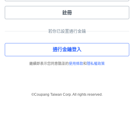
註冊
若你已設置通行金鑰
通行金鑰登入
繼續即表示您同意酷澎的
使用條款
和
隱私權政策
©Coupang Taiwan Corp. All rights reserved.