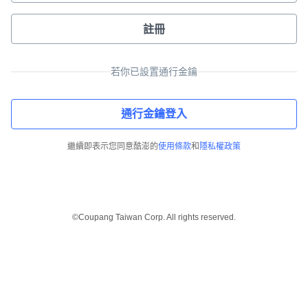
註冊
若你已設置通行金鑰
通行金鑰登入
繼續即表示您同意酷澎的
使用條款
和
隱私權政策
©Coupang Taiwan Corp. All rights reserved.