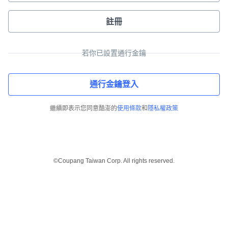
註冊
若你已設置通行金鑰
通行金鑰登入
繼續即表示您同意酷澎的
使用條款
和
隱私權政策
©Coupang Taiwan Corp. All rights reserved.