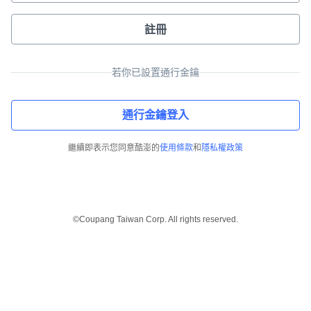
註冊
若你已設置通行金鑰
通行金鑰登入
繼續即表示您同意酷澎的
使用條款
和
隱私權政策
©Coupang Taiwan Corp. All rights reserved.