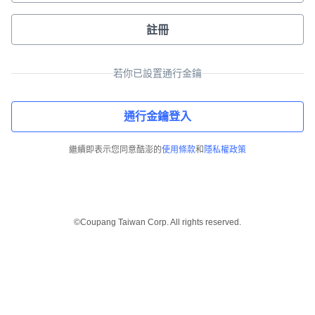
註冊
若你已設置通行金鑰
通行金鑰登入
繼續即表示您同意酷澎的
使用條款
和
隱私權政策
©Coupang Taiwan Corp. All rights reserved.