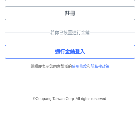
註冊
若你已設置通行金鑰
通行金鑰登入
繼續即表示您同意酷澎的
使用條款
和
隱私權政策
©Coupang Taiwan Corp. All rights reserved.