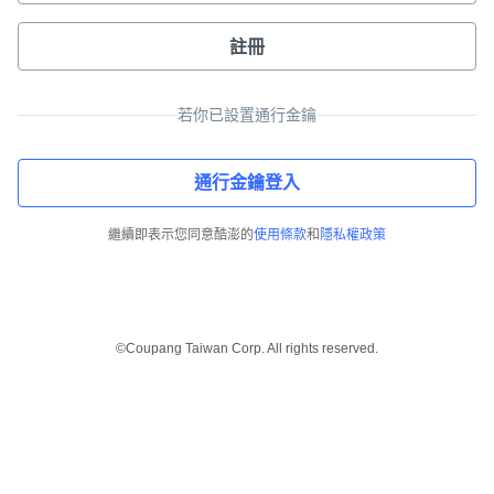
註冊
若你已設置通行金鑰
通行金鑰登入
繼續即表示您同意酷澎的
使用條款
和
隱私權政策
©Coupang Taiwan Corp. All rights reserved.