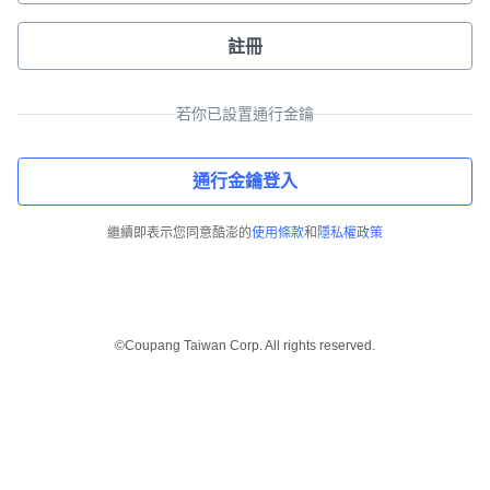
註冊
若你已設置通行金鑰
通行金鑰登入
繼續即表示您同意酷澎的
使用條款
和
隱私權政策
©Coupang Taiwan Corp. All rights reserved.