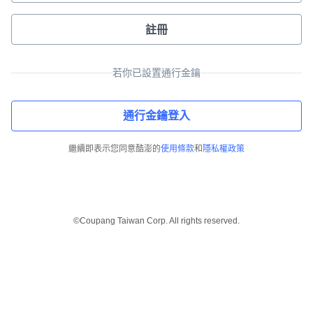
註冊
若你已設置通行金鑰
通行金鑰登入
繼續即表示您同意酷澎的
使用條款
和
隱私權政策
©Coupang Taiwan Corp. All rights reserved.