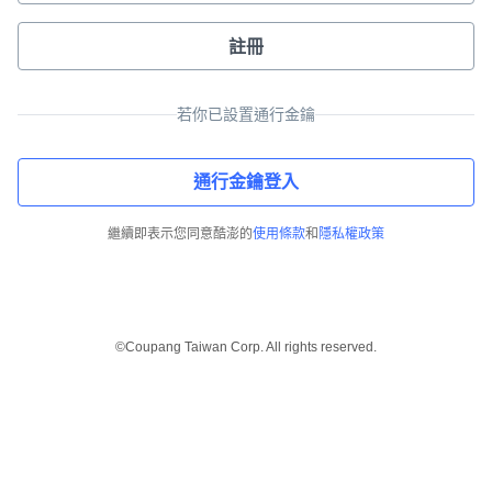
註冊
若你已設置通行金鑰
通行金鑰登入
繼續即表示您同意酷澎的
使用條款
和
隱私權政策
©Coupang Taiwan Corp. All rights reserved.