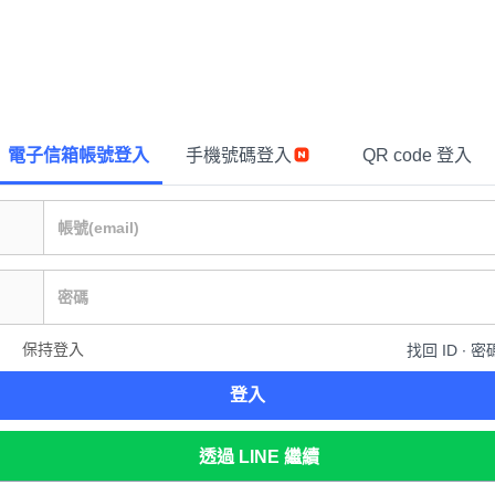
電子信箱帳號登入
手機號碼登入
QR code 登入
保持登入
找回 ID ∙ 密
登入
透過 LINE 繼續