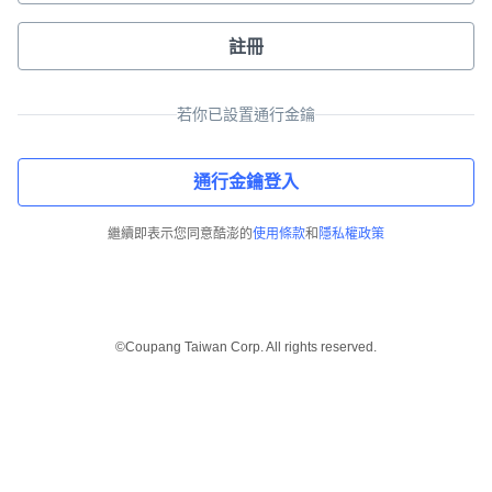
註冊
若你已設置通行金鑰
通行金鑰登入
繼續即表示您同意酷澎的
使用條款
和
隱私權政策
©Coupang Taiwan Corp. All rights reserved.