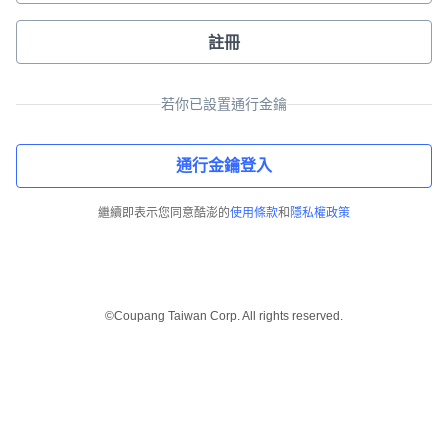
註冊
若你已設置通行金鑰
通行金鑰登入
繼續即表示您同意酷澎的
使用條款
和
隱私權政策
©Coupang Taiwan Corp. All rights reserved.