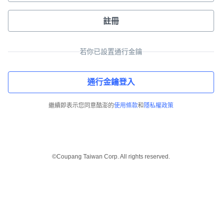
註冊
若你已設置通行金鑰
通行金鑰登入
繼續即表示您同意酷澎的
使用條款
和
隱私權政策
©Coupang Taiwan Corp. All rights reserved.