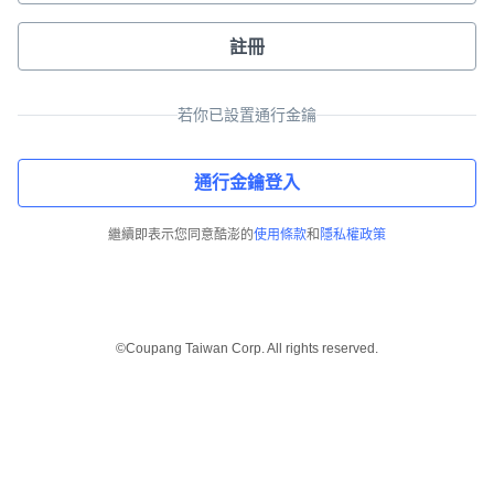
註冊
若你已設置通行金鑰
通行金鑰登入
繼續即表示您同意酷澎的
使用條款
和
隱私權政策
©Coupang Taiwan Corp. All rights reserved.