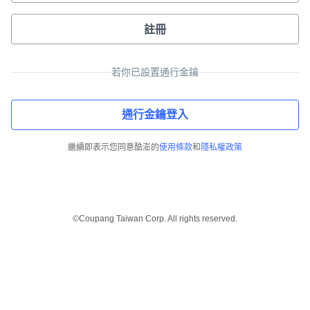
註冊
若你已設置通行金鑰
通行金鑰登入
繼續即表示您同意酷澎的
使用條款
和
隱私權政策
©Coupang Taiwan Corp. All rights reserved.