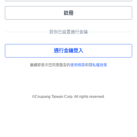
註冊
若你已設置通行金鑰
通行金鑰登入
繼續即表示您同意酷澎的
使用條款
和
隱私權政策
©Coupang Taiwan Corp. All rights reserved.