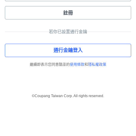
註冊
若你已設置通行金鑰
通行金鑰登入
繼續即表示您同意酷澎的
使用條款
和
隱私權政策
©Coupang Taiwan Corp. All rights reserved.