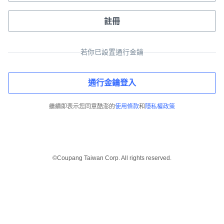
註冊
若你已設置通行金鑰
通行金鑰登入
繼續即表示您同意酷澎的
使用條款
和
隱私權政策
©Coupang Taiwan Corp. All rights reserved.