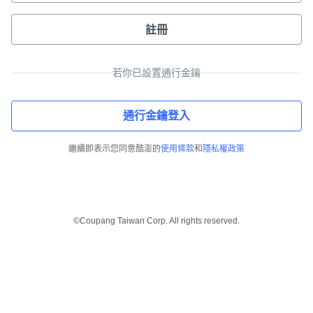
註冊
若你已設置通行金鑰
通行金鑰登入
繼續即表示您同意酷澎的
使用條款
和
隱私權政策
©Coupang Taiwan Corp. All rights reserved.