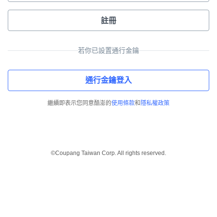
註冊
若你已設置通行金鑰
通行金鑰登入
繼續即表示您同意酷澎的
使用條款
和
隱私權政策
©Coupang Taiwan Corp. All rights reserved.