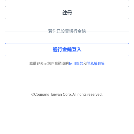
註冊
若你已設置通行金鑰
通行金鑰登入
繼續即表示您同意酷澎的
使用條款
和
隱私權政策
©Coupang Taiwan Corp. All rights reserved.