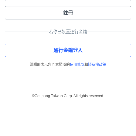
註冊
若你已設置通行金鑰
通行金鑰登入
繼續即表示您同意酷澎的
使用條款
和
隱私權政策
©Coupang Taiwan Corp. All rights reserved.