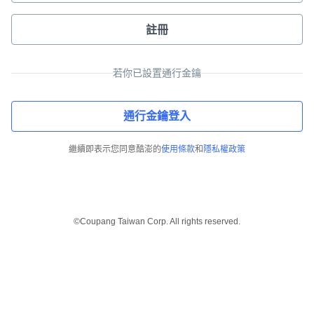
註冊
若你已設置通行金鑰
通行金鑰登入
繼續即表示您同意酷澎的
使用條款
和
隱私權政策
©Coupang Taiwan Corp. All rights reserved.