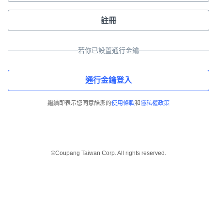
註冊
若你已設置通行金鑰
通行金鑰登入
繼續即表示您同意酷澎的
使用條款
和
隱私權政策
©Coupang Taiwan Corp. All rights reserved.