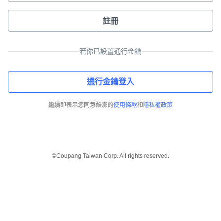
註冊
若你已設置通行金鑰
通行金鑰登入
繼續即表示您同意酷澎的
使用條款
和
隱私權政策
©Coupang Taiwan Corp. All rights reserved.