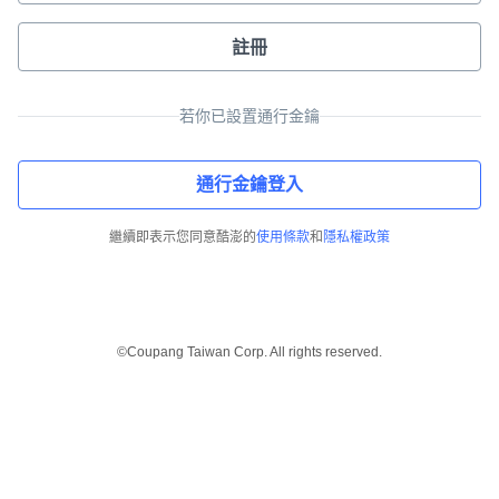
註冊
若你已設置通行金鑰
通行金鑰登入
繼續即表示您同意酷澎的
使用條款
和
隱私權政策
©Coupang Taiwan Corp. All rights reserved.