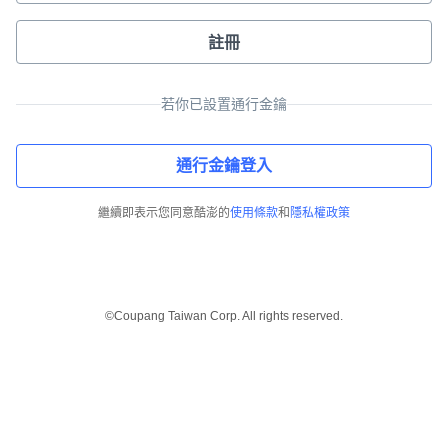
註冊
若你已設置通行金鑰
通行金鑰登入
繼續即表示您同意酷澎的
使用條款
和
隱私權政策
©Coupang Taiwan Corp. All rights reserved.