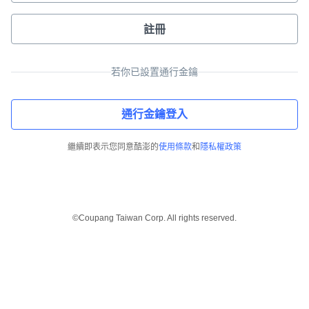
註冊
若你已設置通行金鑰
通行金鑰登入
繼續即表示您同意酷澎的
使用條款
和
隱私權政策
©Coupang Taiwan Corp. All rights reserved.