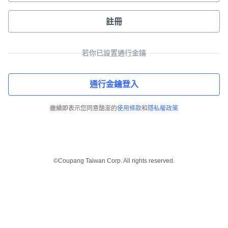
註冊
若你已設置通行金鑰
通行金鑰登入
繼續即表示您同意酷澎的
使用條款
和
隱私權政策
©Coupang Taiwan Corp. All rights reserved.