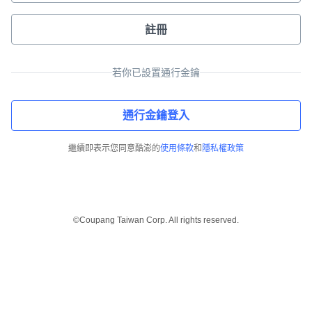
註冊
若你已設置通行金鑰
通行金鑰登入
繼續即表示您同意酷澎的
使用條款
和
隱私權政策
©Coupang Taiwan Corp. All rights reserved.