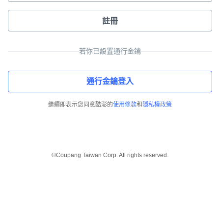
註冊
若你已設置通行金鑰
通行金鑰登入
繼續即表示您同意酷澎的
使用條款
和
隱私權政策
©Coupang Taiwan Corp. All rights reserved.