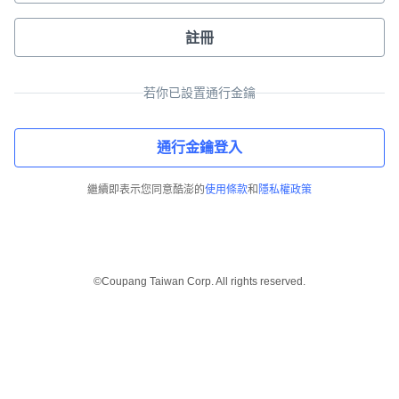
註冊
若你已設置通行金鑰
通行金鑰登入
繼續即表示您同意酷澎的
使用條款
和
隱私權政策
©Coupang Taiwan Corp. All rights reserved.