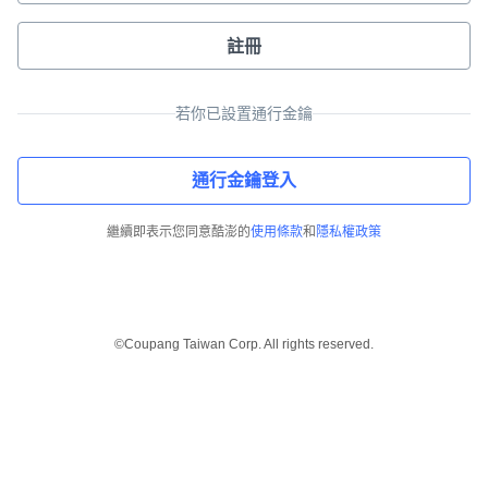
註冊
若你已設置通行金鑰
通行金鑰登入
繼續即表示您同意酷澎的
使用條款
和
隱私權政策
©Coupang Taiwan Corp. All rights reserved.