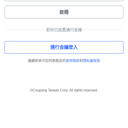
註冊
若你已設置通行金鑰
通行金鑰登入
繼續即表示您同意酷澎的
使用條款
和
隱私權政策
©Coupang Taiwan Corp. All rights reserved.