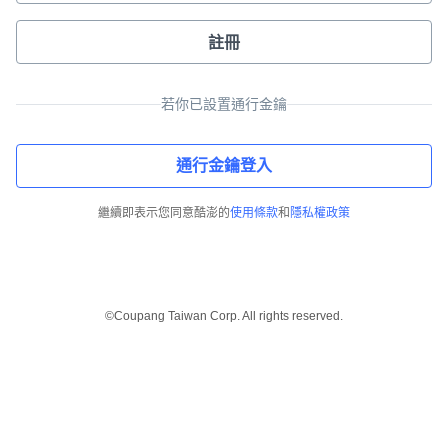
註冊
若你已設置通行金鑰
通行金鑰登入
繼續即表示您同意酷澎的
使用條款
和
隱私權政策
©Coupang Taiwan Corp. All rights reserved.