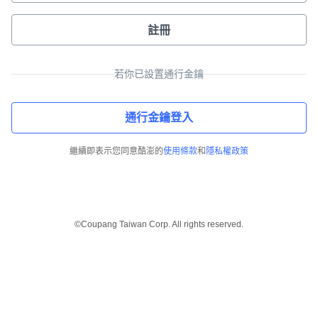
註冊
若你已設置通行金鑰
通行金鑰登入
繼續即表示您同意酷澎的
使用條款
和
隱私權政策
©Coupang Taiwan Corp. All rights reserved.