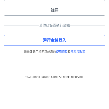
註冊
若你已設置通行金鑰
通行金鑰登入
繼續即表示您同意酷澎的
使用條款
和
隱私權政策
©Coupang Taiwan Corp. All rights reserved.