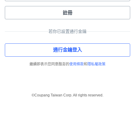
註冊
若你已設置通行金鑰
通行金鑰登入
繼續即表示您同意酷澎的
使用條款
和
隱私權政策
©Coupang Taiwan Corp. All rights reserved.