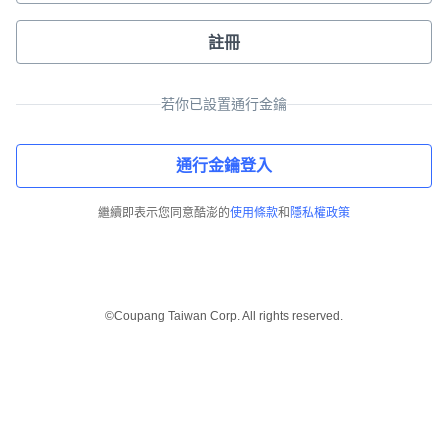
註冊
若你已設置通行金鑰
通行金鑰登入
繼續即表示您同意酷澎的
使用條款
和
隱私權政策
©Coupang Taiwan Corp. All rights reserved.