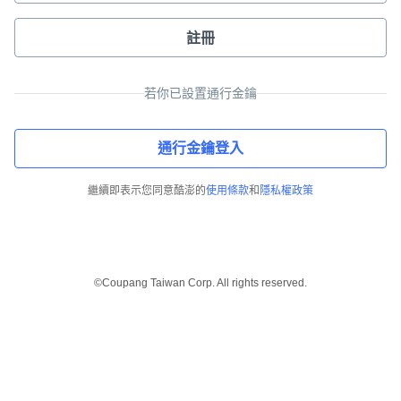
註冊
若你已設置通行金鑰
通行金鑰登入
繼續即表示您同意酷澎的
使用條款
和
隱私權政策
©Coupang Taiwan Corp. All rights reserved.