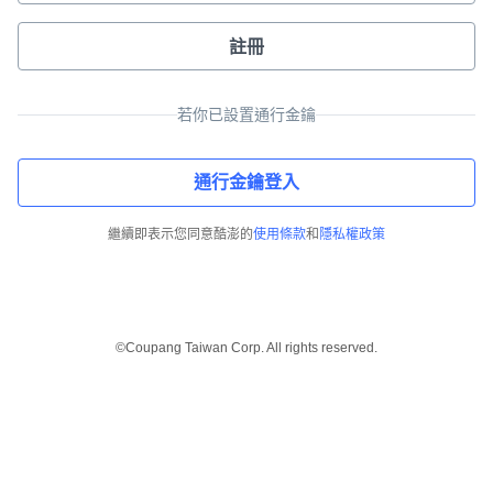
註冊
若你已設置通行金鑰
通行金鑰登入
繼續即表示您同意酷澎的
使用條款
和
隱私權政策
©Coupang Taiwan Corp. All rights reserved.