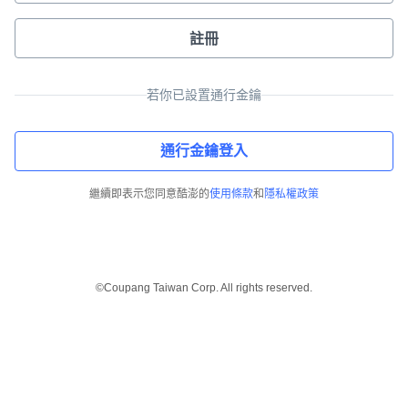
註冊
若你已設置通行金鑰
通行金鑰登入
繼續即表示您同意酷澎的
使用條款
和
隱私權政策
©Coupang Taiwan Corp. All rights reserved.