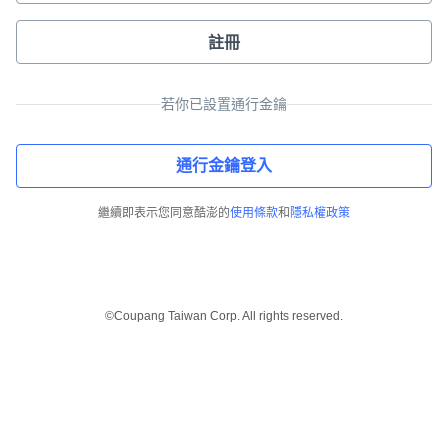
註冊
若你已設置通行金鑰
通行金鑰登入
繼續即表示您同意酷澎的
使用條款
和
隱私權政策
©Coupang Taiwan Corp. All rights reserved.