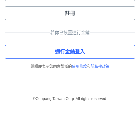
註冊
若你已設置通行金鑰
通行金鑰登入
繼續即表示您同意酷澎的
使用條款
和
隱私權政策
©Coupang Taiwan Corp. All rights reserved.