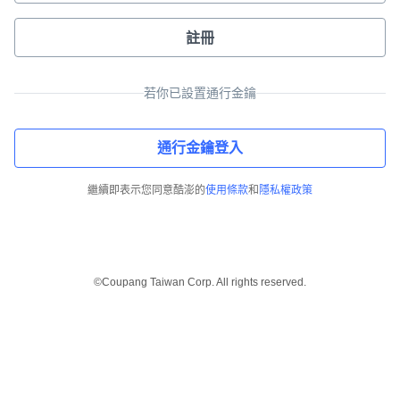
註冊
若你已設置通行金鑰
通行金鑰登入
繼續即表示您同意酷澎的
使用條款
和
隱私權政策
©Coupang Taiwan Corp. All rights reserved.